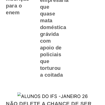
empresária
para o
que
enem
quase
mata
doméstica
grávida
com
apoio de
policiais
que
torturou
a coitada
NÃO DELETE A CHANCE DE SER