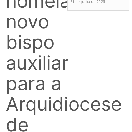
nomeia
31 de julho de 2026
novo
bispo
auxiliar
para a
Arquidiocese
de