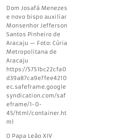
Dom Josafá Menezes
e novo bispo auxiliar
Monsenhor Jefferson
Santos Pinheiro de
Aracaju — Foto: Cúria
Metropolitana de
Aracaju
https://5751bc22cfa0
d39a87ca9e7fee4210
ec.safeframe.google
syndication.com/saf
eframe/1-0-
45/html/container.ht
ml
O Papa Leão XIV