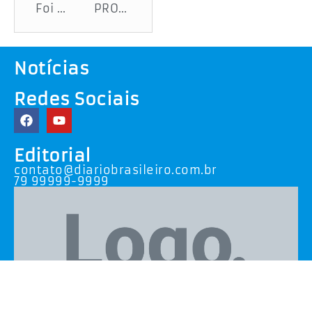
Foi Deus quem guiou o salvador do motorista
PROFISSIONAIS DE DIVERSAS ÁREAS TEM VAGAS NO MERCADO DE TRABALHO. CONFIRA!!!
Notícias
Redes Sociais
Editorial
contato@diariobrasileiro.com.br
79 99999-9999