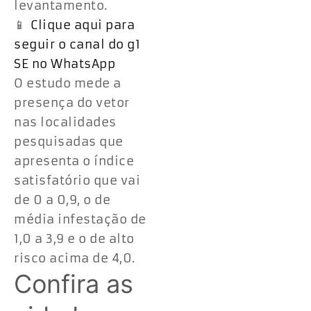
levantamento.
📱
Clique aqui para
seguir o canal do g1
SE no WhatsApp
O estudo mede a
presença do vetor
nas localidades
pesquisadas que
apresenta o índice
satisfatório que vai
de 0 a 0,9, o de
média infestação de
1,0 a 3,9 e o de alto
risco acima de 4,0.
Confira as