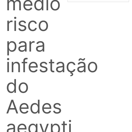
médio
risco
para
infestação
do
Aedes
aegypti