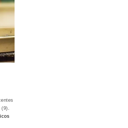
centes
 (9).
icos