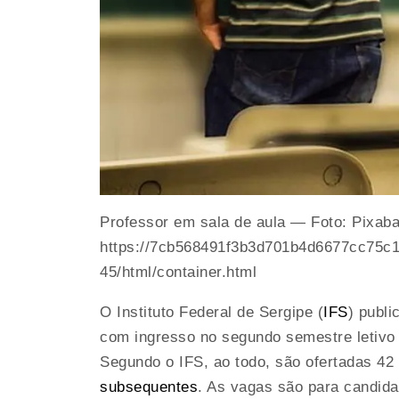
Professor em sala de aula — Foto: Pixab
https://7cb568491f3b3d701b4d6677cc75c1
45/html/container.html
O Instituto Federal de Sergipe (
IFS
) publ
com ingresso no segundo semestre letivo d
Segundo o IFS, ao todo, são ofertadas 4
subsequentes
. As vagas são para candida