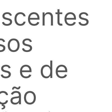
scentes
sos
s e de
ção