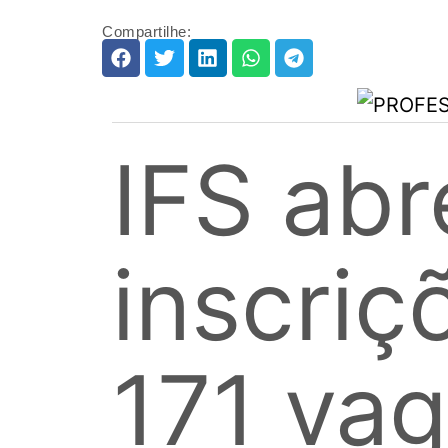
Compartilhe:
IFS abr
inscriç
171 va