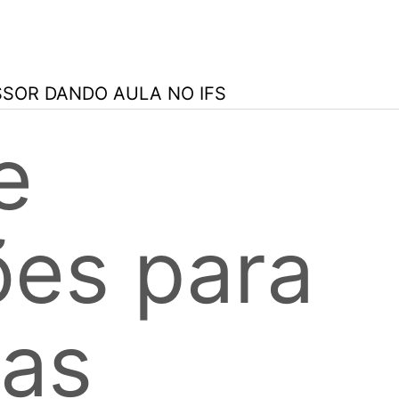
e
ões para
gas