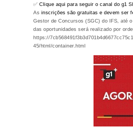
✅
Clique aqui para seguir o canal do g1
As
inscrições são gratuitas e devem ser f
Gestor de Concursos (SGC) do IFS, até o 
das oportunidades será realizado por orde
https://7cb568491f3b3d701b4d6677cc75c1
45/html/container.html