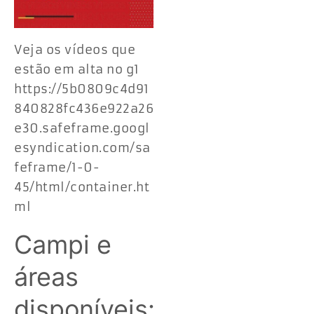
Veja os vídeos que
estão em alta no g1
https://5b0809c4d91
840828fc436e922a26
e30.safeframe.googl
esyndication.com/sa
feframe/1-0-
45/html/container.ht
ml
Campi e
áreas
disponíveis: