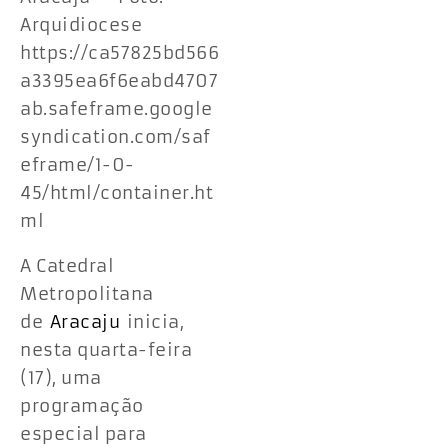
Arquidiocese
https://ca57825bd566
a3395ea6f6eabd4707
ab.safeframe.google
syndication.com/saf
eframe/1-0-
45/html/container.ht
ml
A Catedral
Metropolitana
de
Aracaju
inicia,
nesta quarta-feira
(17), uma
programação
especial para