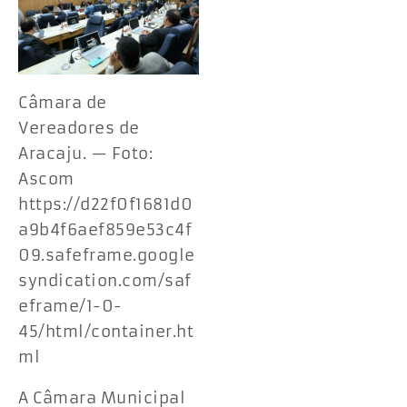
Câmara de
Vereadores de
Aracaju. — Foto:
Ascom
https://d22f0f1681d0
a9b4f6aef859e53c4f
09.safeframe.google
syndication.com/saf
eframe/1-0-
45/html/container.ht
ml
A Câmara Municipal