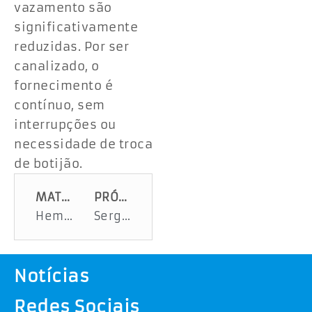
vazamento são
significativamente
reduzidas. Por ser
canalizado, o
fornecimento é
contínuo, sem
interrupções ou
necessidade de troca
de botijão.
MATÉRIA ANTERIOR
PRÓXIMA MATÉRIA
Hemose receberá grupos e doadores para confraternização em homenagem ao Dia Nacional do Doador
Sergipe se destaca no Chile ao apresentar dados de redução da fome e estruturação da segurança alimentar
Notícias
Redes Sociais