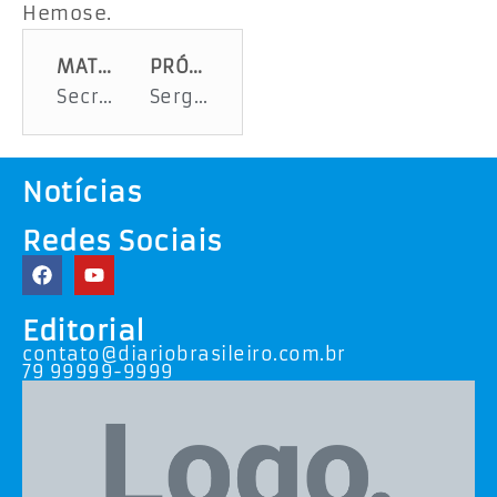
Hemose.
MATÉRIA ANTERIOR
PRÓXIMA MATÉRIA
Secretaria de Estado da Saúde recebe propostas técnicas e financeiras para construção da nova Maternidade Nossa Senhora de Lourdes
Sergas é reconhecida como a melhor empresa fornecedora de gás no mercado condominial
Notícias
Redes Sociais
Editorial
contato@diariobrasileiro.com.br
79 99999-9999