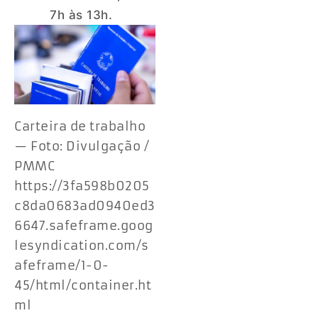
7h às 13h.
Carteira de trabalho
— Foto: Divulgação /
PMMC
https://3fa598b0205
c8da0683ad0940ed3
6647.safeframe.goog
lesyndication.com/s
afeframe/1-0-
45/html/container.ht
ml