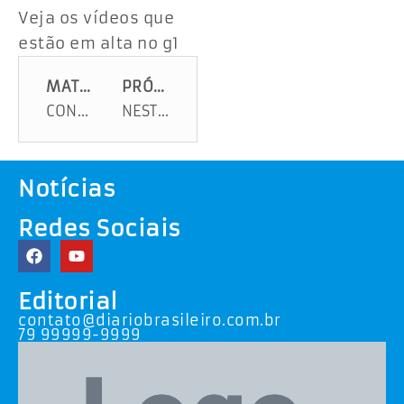
Veja os vídeos que
estão em alta no g1
MATÉRIA ANTERIOR
PRÓXIMA MATÉRIA
CONTROLE AÉREO FALHA E VÔOS SÃO CANCELADOS
NESTA QUARTA TEM GRANA PARA VOCÊ TRABALHADOR. CONFIRA!
Notícias
Redes Sociais
Editorial
contato@diariobrasileiro.com.br
79 99999-9999