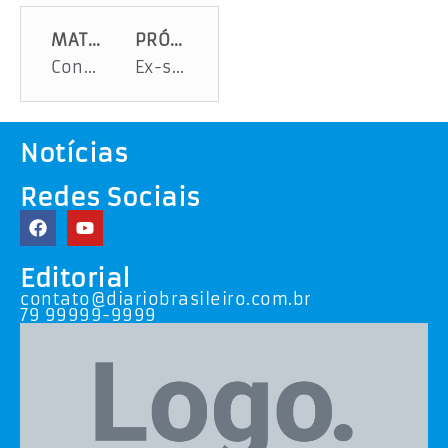
MATÉRIA ANTERIOR
PRÓXIMA MATÉRIA
Consulta pública para escolha do novo reitor é iniciada; UFS contesta
Ex-senadora Maria do Carmo é hospitalizada
Notícias
Redes Sociais
Editorial
contato@diariobrasileiro.com.br
79 99999-9999