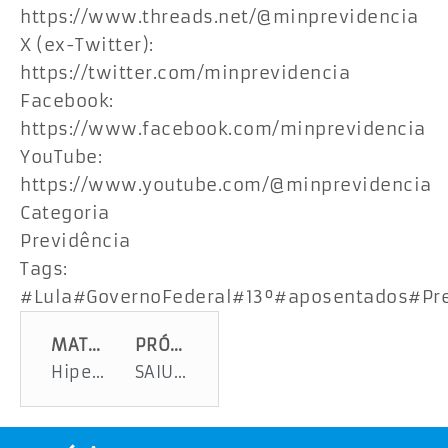
https://www.threads.net/@minprevidencia
X (ex-Twitter):
https://twitter.com/minprevidencia
Facebook:
https://www.facebook.com/minprevidencia
YouTube:
https://www.youtube.com/@minprevidencia
Categoria
Previdência
Tags:
#Lula#GovernoFederal#13º#aposentados#Pr
MATÉRIA ANTERIOR
PRÓXIMA MATÉRIA
Hipertensão pode ser fatal: veja quais alimentos prejudicam o controle da pressão
SAIU O RESULTADO DO CONCURSO DOS CORREIOS. CONFIRA, AQUI E AGORA, SE VOCÊ ESTÁ NO LISTÃO DA SORTE