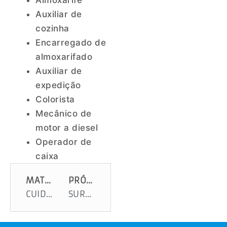
Almoxarife
Auxiliar de
cozinha
Encarregado de
almoxarifado
Auxiliar de
expedição
Colorista
Mecânico de
motor a diesel
Operador de
caixa
MATÉRIA ANTERIOR
PRÓXIMA MATÉRIA
CUIDADO COM TRÁFEGO NAS RUAS DE ARACAJU
SURFISTA HERÓI ARRISCOU A VIDA, MAS SALVOU VÁRIAS CRIANÇAS