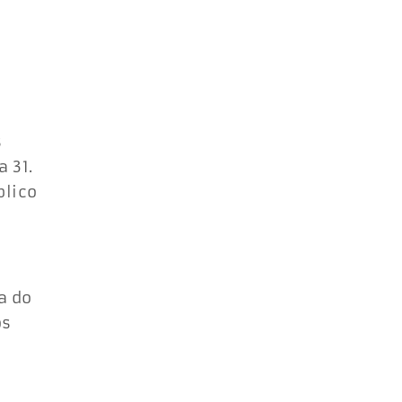
s
 31.
blico
a do
os