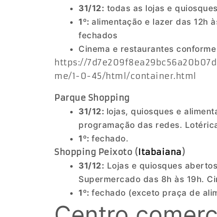
31/12:
todas as lojas e quiosques
1º:
alimentação e lazer das 12h 
fechados
Cinema e restaurantes conforme
https://7d7e209f8ea29bc56a20b07d
me/1-0-45/html/container.html
Parque Shopping
31/12:
lojas, quiosques e alime
programação das redes. Lotérica
1º:
fechado.
Shopping Peixoto (
Itabaiana
)
31/12:
Lojas e quiosques abertos
Supermercado das 8h às 19h. Ci
1º:
fechado (exceto praça de ali
Centro comerc