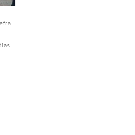
efra
dias