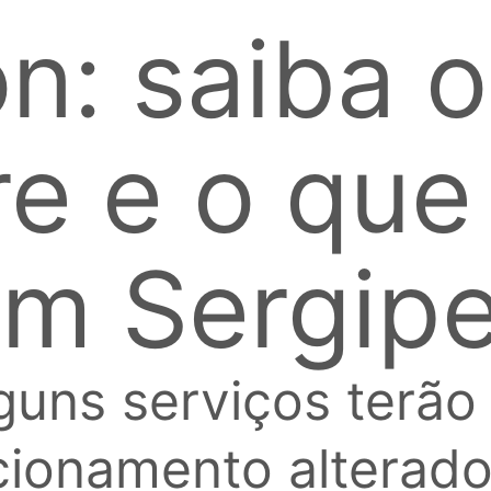
on: saiba o
e e o que
em Sergip
guns serviços terão
cionamento alterado