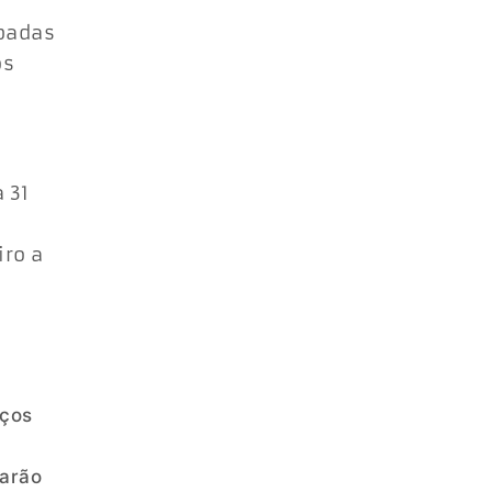
ipadas
os
 31
iro a
iços
narão