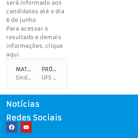
será informado aos
candidatos até o dia
6 de junho.
Para acessar o
resultado e demais
informações, clique
aqui.
MATÉRIA ANTERIOR
PRÓXIMA MATÉRIA
Sindicato dos radialistas de Sergipe empossa nova diretoria
UFS SEM GRANA
Notícias
Redes Sociais