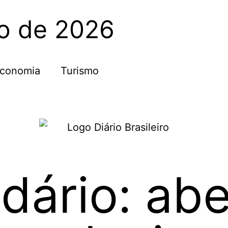
to de 2026
conomia
Turismo
dário: abe