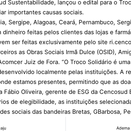
ud Sustentabilidade, lançou o edital para o Tro
iar importantes causas sociais.
ia, Sergipe, Alagoas, Ceará, Pernambuco, Sergi
inheiro feitas pelos clientes das lojas e farmá
vem ser feitas exclusivamente pelo site ri.cen
eiros as Obras Sociais Irmã Dulce (OSID), Ami
comcer Juiz de Fora. “O Troco Solidário é uma 
o desenvolvido localmente pelas instituições. A
 onde estamos presentes, permitindo que as doa
 Fábio Oliveira, gerente de ESG da Cencosud B
os de elegibilidade, as instituições selecionad
des sociais das bandeiras Bretas, GBarbosa, Per
caju
Adema e