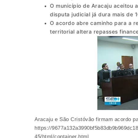
O município de Aracaju aceitou a
disputa judicial já dura mais de 
O acordo abre caminho para a rea
territorial altera repasses financ
Aracaju e São Cristóvão firmam acordo para
https://9677a132a3990bf5b83db9b969dc18
45/html/container.html