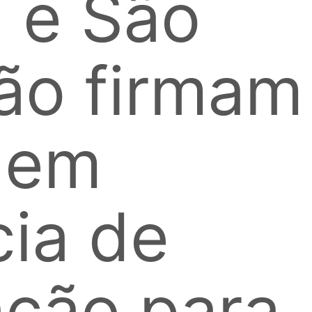
 e São
vão firmam
 em
cia de
ação para