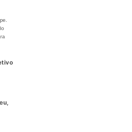
pe.
lo
ara
etivo
eu,