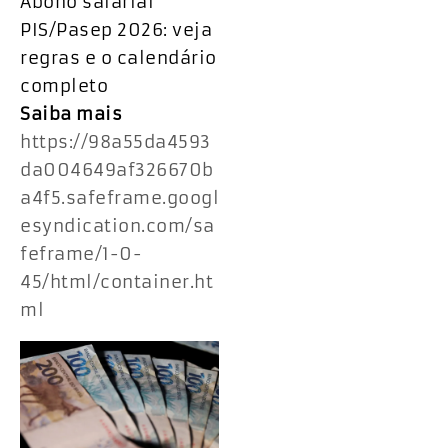
Abono salarial
PIS/Pasep 2026: veja
regras e o calendário
completo
Saiba mais
https://98a55da4593
da004649af326670b
a4f5.safeframe.googl
esyndication.com/sa
feframe/1-0-
45/html/container.ht
ml