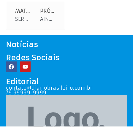
MATÉRIA ANTERIOR
PRÓXIMA MATÉRIA
SERGIPE MOSTRA COMO SE FAZ CARNAVAL PARA TODOS
AINDA TEM CARNAVAL NO RASGADINHO !!!VENHA
Notícias
Redes Sociais
Editorial
contato@diariobrasileiro.com.br
79 99999-9999