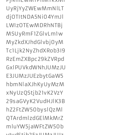
FjNmEwMTFhMTkxMi
UyRjYyZWEwMmNlLT
djOTItNDA5Ni04YmJl
LWIzOTEwMDRhNTBj
MSUyRmF1ZGlvLm1w
MyZkdXJhdGlvbj0yM
Tc1Ljk2NyZhdXRob3I9
RzEmZXBpc29kZVRpd
GxlPUVkdWNhJUMzJU
E3JUMzJUEzbytGaW5
hbmNlaXJhKyUyMzM
xNyUzQStjb21vK2VzY
29saGVyK2VudHJlK3B
hZ2FtZW50byslQzMl
QTArdmlzdGElMkMrZ
mluYW5jaWFtZW50b