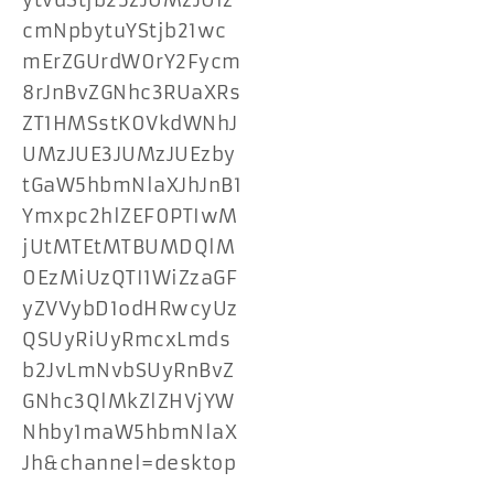
ytvdStjb25zJUMzJUIz
cmNpbytuYStjb21wc
mErZGUrdW0rY2Fycm
8rJnBvZGNhc3RUaXRs
ZT1HMSstK0VkdWNhJ
UMzJUE3JUMzJUEzby
tGaW5hbmNlaXJhJnB1
Ymxpc2hlZEF0PTIwM
jUtMTEtMTBUMDQlM
0EzMiUzQTI1WiZzaGF
yZVVybD1odHRwcyUz
QSUyRiUyRmcxLmds
b2JvLmNvbSUyRnBvZ
GNhc3QlMkZlZHVjYW
Nhby1maW5hbmNlaX
Jh&channel=desktop