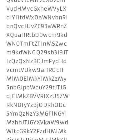
Qvd2ViLWNvbXBvbm
VudHMvcGxheWVyLX
dlYi1tdWx0aWNvbnRl
bnQvcHJvZC93aWRnZ
XQuaHRtbD9wcm9kd
WN0TmFtZT1nMSZwc
m9kdWN0Q29sb3I9JT
IzQzQxNzBDJmFydHd
vcmtVUkw9aHR0cH
MlM0ElMkYlMkZzMy
5nbGJpbWcuY29tJTJG
djElMkZBVVRIXzU5ZW
RkNDIyYzBjODRhODc
5YmQzNzY3MGFlNGY1
MzhhJTJGYXVkaW9wd
WItcG9kY2FzdHMlMk