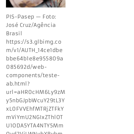
PIS-Pasep — Foto:
José Cruz/Agência
Brasil
https://s3.glbimg.co
m/v1/AUTH_14ce1dbe
bbe64b1e8e955809a
085692d/web-
components/teste-
ab.html?
url=aHR0cHM6Ly9zM
y5nbGJpbWcuY29tL3Y
xL0FVVEhfMTRjZTFkY
mViYmU2NGIxZThlOT
U1ODA5YTA4NTY5Mm