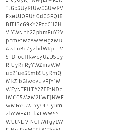
ZicyUyRjIwMjElMkZlJ
TJGdSUyRlUwSGUwRV
FxeUJQRUhOd05RQ1B
BJTJGcG9kY2FzdC1lZH
VjYWNhb2ZpbmFuY2V
pcmEtMzAwMHgzMD
AwLnBuZyZhdWRpb1V
STD1odHRwcyUzQSUy
RiUyRnRyYWZmaWM
ub21ueS5mbSUyRmQl
MkZjbGlwcyUyRjY1M
WEyNTFlLTA2ZTEtNDd
lMC05MzM2LWFjNWE
wMGY0MTYyOCUyRm
ZhYWE4OTk4LWM5Y
WUtNDViNC1iMTgyLW