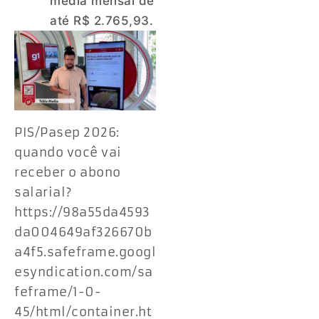
média mensal de
até R$ 2.765,93.
PIS/Pasep 2026:
quando você vai
receber o abono
salarial?
https://98a55da4593
da004649af326670b
a4f5.safeframe.googl
esyndication.com/sa
feframe/1-0-
45/html/container.ht