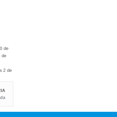
0 de
 de
a 2 de
IA
ada