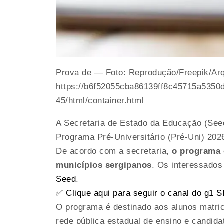
Prova de — Foto: Reprodução/Freepik/Ar
https://b6f52055cba86139ff8c45715a5350d
45/html/container.html
A Secretaria de Estado da Educação (Seed
Programa Pré-Universitário (Pré-Uni) 202
De acordo com a secretaria,
o programa o
municípios sergipanos
. Os interessados 
Seed
.
✅
Clique aqui para seguir o canal do g1
O programa é destinado aos alunos matri
rede pública estadual de ensino e candida