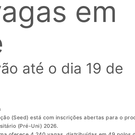
vagas em
e
vão até o dia 19 de
a
ção (Seed) está com inscrições abertas para o pro
itário (Pré-Uni) 2026.
ma oferece 4.240 vagas, distribuídas em 49 polos 