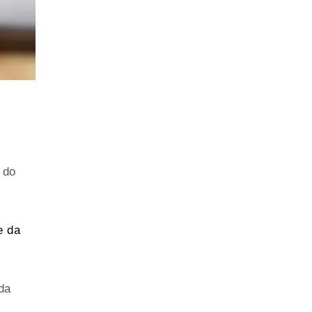
 do
e da
da