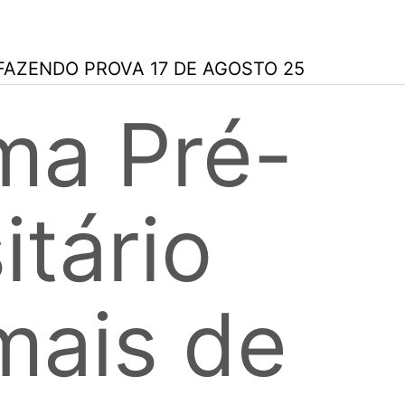
ma Pré-
itário
mais de