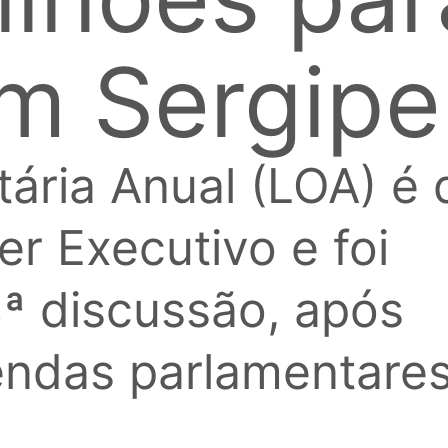
m Sergipe
ária Anual (LOA) é 
er Executivo e foi
ª discussão, após
endas parlamentares