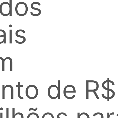
dos
ais
m
nto de R$
ilhões par