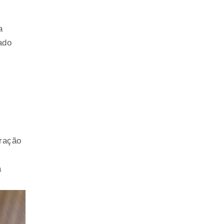
a
ado
tração
a