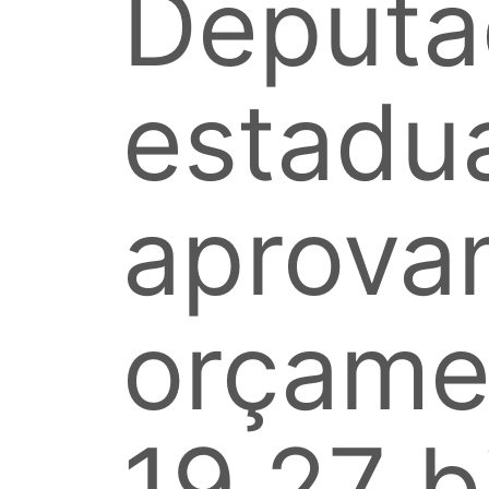
Deputa
estadu
aprova
orçame
19,27 b