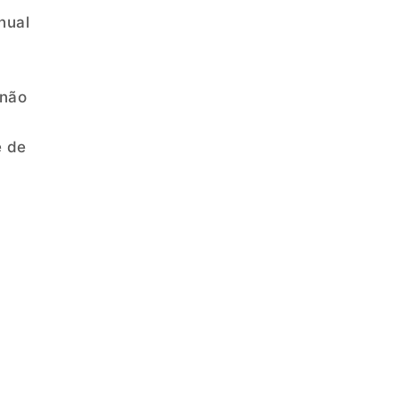
nual
 não
e de