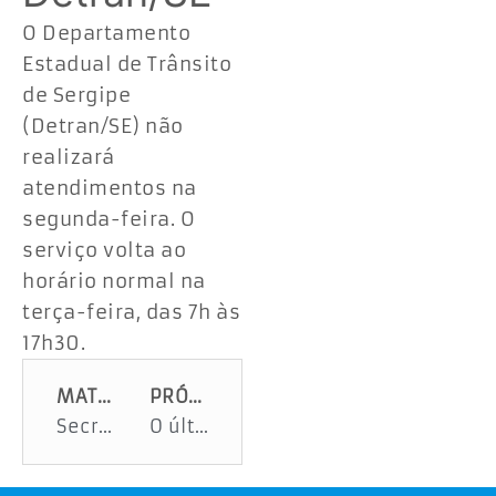
O Departamento
Estadual de Trânsito
de Sergipe
(Detran/SE) não
realizará
atendimentos na
segunda-feira. O
serviço volta ao
horário normal na
terça-feira, das 7h às
17h30.
MATÉRIA ANTERIOR
PRÓXIMA MATÉRIA
Secretaria de Assistência Social promove inclusão e garante o direito de brincar a cerca de 500 crianças
O último vôo