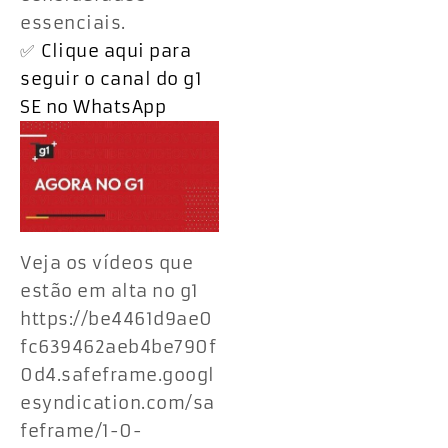
essenciais.
✅
Clique aqui para
seguir o canal do g1
SE no WhatsApp
Veja os vídeos que
estão em alta no g1
https://be4461d9ae0
fc639462aeb4be790f
0d4.safeframe.googl
esyndication.com/sa
feframe/1-0-