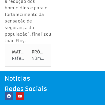
a redução dos
homicídios e para o
fortalecimento da
sensação de
segurança da
população”, finalizou
João Eloy.
MATÉRIA ANTERIOR
PRÓXIMA MATÉRIA
Fafen Sergipe inicia contratações para retomada das operações em 2026
Número de sergipanos com carteira assinada supera beneficiários do Bolsa Família
Notícias
Redes Sociais