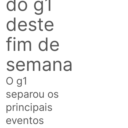
do g1
deste
fim de
semana
O g1
separou os
principais
eventos