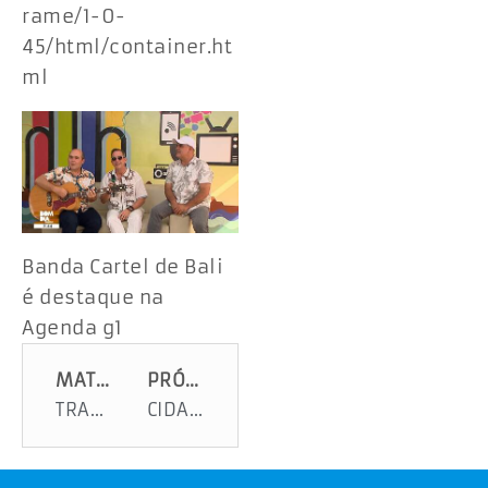
rame/1-0-
45/html/container.ht
ml
Banda Cartel de Bali
é destaque na
Agenda g1
MATÉRIA ANTERIOR
PRÓXIMA MATÉRIA
TRABALHADOR FOI VÍTIMA TAMBÉM DA TEIMOSIA
CIDADE É SÓ ALEGRIA E FESTA