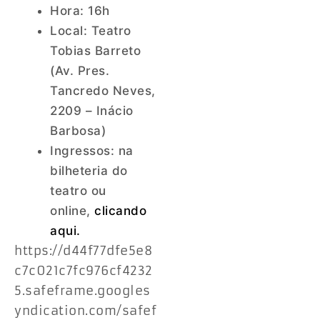
Hora: 16h
Local: Teatro
Tobias Barreto
(Av. Pres.
Tancredo Neves,
2209 – Inácio
Barbosa)
Ingressos: na
bilheteria do
teatro ou
online,
clicando
aqui.
https://d44f77dfe5e8
c7c021c7fc976cf4232
5.safeframe.googles
yndication.com/safef