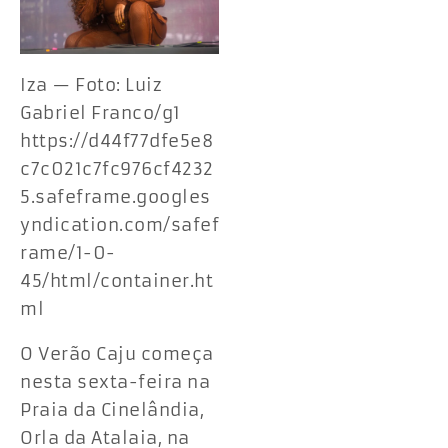
Iza — Foto: Luiz
Gabriel Franco/g1
https://d44f77dfe5e8
c7c021c7fc976cf4232
5.safeframe.googles
yndication.com/safef
rame/1-0-
45/html/container.ht
ml
O Verão Caju começa
nesta sexta-feira na
Praia da Cinelândia,
Orla da Atalaia, na