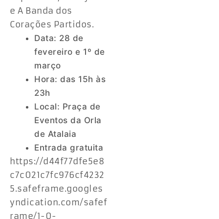
e A Banda dos
Corações Partidos.
Data: 28 de
fevereiro e 1º de
março
Hora: das 15h às
23h
Local: Praça de
Eventos da Orla
de Atalaia
Entrada gratuita
https://d44f77dfe5e8
c7c021c7fc976cf4232
5.safeframe.googles
yndication.com/safef
rame/1-0-