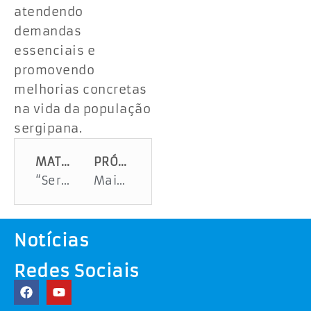
atendendo
demandas
essenciais e
promovendo
melhorias concretas
na vida da população
sergipana.
MATÉRIA ANTERIOR
PRÓXIMA MATÉRIA
“Sergipe tem uma das maiores reservas de gás e não podemos ficar inertes esperando as coisas acontecerem”, diz governador em entrevista à Fan FM
Mais de 3.500 sergipanos já receberam Carteiras de Identificação de Fibromialgia
Notícias
Redes Sociais