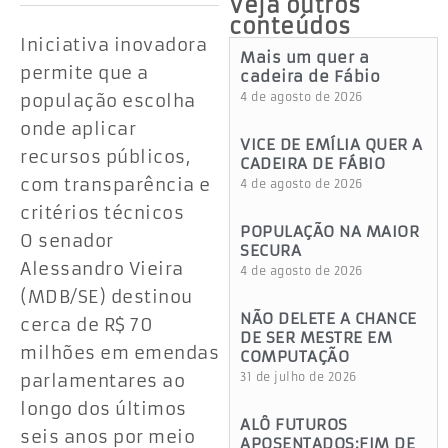
Veja outros
conteúdos
Iniciativa inovadora
Mais um quer a
permite que a
cadeira de Fábio
população escolha
4 de agosto de 2026
onde aplicar
VICE DE EMÍLIA QUER A
recursos públicos,
CADEIRA DE FÁBIO
com transparência e
4 de agosto de 2026
critérios técnicos
POPULAÇÃO NA MAIOR
O senador
SECURA
Alessandro Vieira
4 de agosto de 2026
(MDB/SE) destinou
NÃO DELETE A CHANCE
cerca de R$ 70
DE SER MESTRE EM
milhões em emendas
COMPUTAÇÃO
parlamentares ao
31 de julho de 2026
longo dos últimos
ALÔ FUTUROS
seis anos por meio
APOSENTADOS:FIM DE