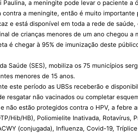
 Paulina, a meningite pode levar o paciente a ó
a contra a meningite, então é muito importante
icaz e está disponível em toda a rede de saúde,
cinal de crianças menores de um ano chegou a 
ta é chegar à 95% de imunização deste públic
 da Saúde (SES), mobiliza os 75 municípios ser
entes menores de 15 anos.
te este período as UBSs receberão e disponibil
 de resgatar não vacinados ou completar esqu
e não estão protegidos contra o HPV, a febre 
DTP/Hib/HB), Poliomielite Inativada, Rotavírus,
Y (conjugada), Influenza, Covid-19, Tríplice v