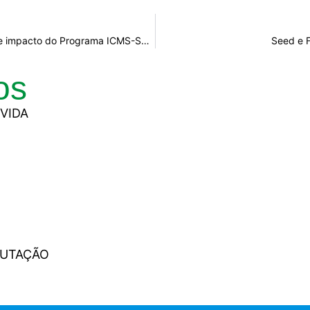
Governo de Sergipe define bases para monitoramento e análise de impacto do Programa ICMS-Social
Seed e F
os
VIDA
PUTAÇÃO