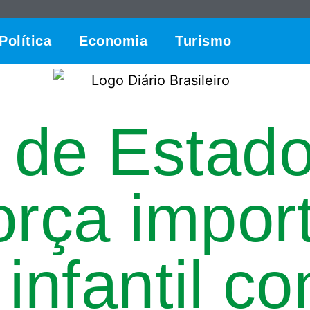
Política
Economia
Turismo
a de Estad
orça impor
infantil co