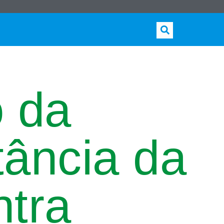
o da
tância da
ntra