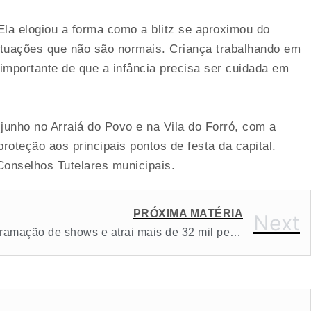
la elogiou a forma como a blitz se aproximou do
ituações que não são normais. Criança trabalhando em
importante de que a infância precisa ser cuidada em
e junho no Arraiá do Povo e na Vila do Forró, com a
oteção aos principais pontos de festa da capital.
Conselhos Tutelares municipais.
PRÓXIMA MATÉRIA
Next
Arraiá do Povo retoma programação de shows e atrai mais de 32 mil pessoas para a última ‘Terça do Arrocha’