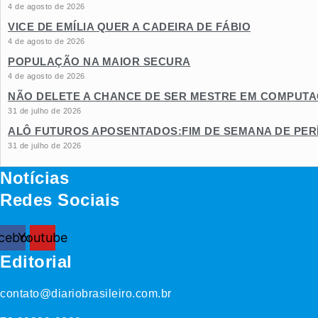
4 de agosto de 2026
VICE DE EMÍLIA QUER A CADEIRA DE FÁBIO
4 de agosto de 2026
POPULAÇÃO NA MAIOR SECURA
4 de agosto de 2026
NÃO DELETE A CHANCE DE SER MESTRE EM COMPUT
31 de julho de 2026
ALÔ FUTUROS APOSENTADOS:FIM DE SEMANA DE PERÍ
31 de julho de 2026
Notícias
Redes Sociais
cebook
Youtube
Editorial
contato@diariobrasileiro.com.br