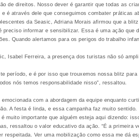
ão de direitos. Nosso dever é garantir que todas as cri
, e é através dele que conseguimos combater práticas ab
olescentes da Seasic, Adriana Morais afirmou que a bli
é preciso informar e sensibilizar. Essa é uma ação que
ões. Quando alertamos para os perigos do trabalho infan
ic, Isabel Ferreira, a presença dos turistas não só am
te período, e é por isso que trouxemos nossa blitz par
 todos nós temos responsabilidade nisso”, ressaltou.
cou emocionada com a abordagem da equipe enquanto curt
. A festa é linda, e essa campanha faz muito sentido. E
 é muito importante que alguém esteja aqui dizendo: isso
as, ressaltou o valor educativo da ação. “É a primeira v
ser respeitada. Ver uma mobilização como essa me dá es