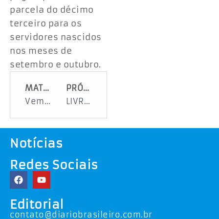
parcela do décimo
terceiro para os
servidores nascidos
nos meses de
setembro e outubro.
MATÉRIA ANTERIOR
PRÓXIMA MATÉRIA
Vem comigo na fmcidadania.com.br Informações, orações e boa música, 24 horas no ar
LIVRO COM OS MANUSCRITOS DE SANTA DULCE SERÁ LANÇADO EM SERGIPE
Notícias
Redes Sociais
Editorial
contato@diariobrasileiro.com.br