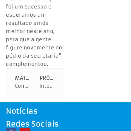
foi um sucesso e
esperamos um
resultado ainda
melhor neste ano,
para que a gente
figure novamente no
pódio da secretaria”,
complementou.
MATÉRIA ANTERIOR
PRÓXIMA MATÉRIA
Conservatório de Música de Sergipe celebra 80 anos de legado artístico e educacional
Integração entre Governo do Estado e municípios impulsiona adaptação climática em Sergipe
Notícias
Redes Sociais