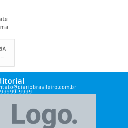
ate
 uma
IA
Mais de 5 mil urnas estão prontas para uso nas eleições em Sergipe
ditorial
ntato@diariobrasileiro.com.br
 99999-9999