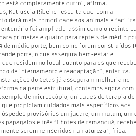
ço está completamente outro”, afirma.
as, Katiuscia Ribeiro ressalta que, com a
nto dará mais comodidade aos animais e facilita
rentenário foi ampliado, assim como o recinto p
para primatas e quatro para répteis de médio por
14 de médio porte, bem como foram construídos 1
rande porte, o que assegura bem-estar e
s que residem no local quanto para os que rece
odo de internamento e readaptação”, enfatiza.
instalações do Cetas já asseguram melhoria no
eforma na parte estrutural, contamos agora com
exemplo de microscópio, unidades de terapia de
s, que propiciam cuidados mais específicos aos
óspedes provisórios um jacaré, um mutum, um q
rês papagaios e três filhotes de tamanduá, receb
mente serem reinseridos na natureza”, frisa.