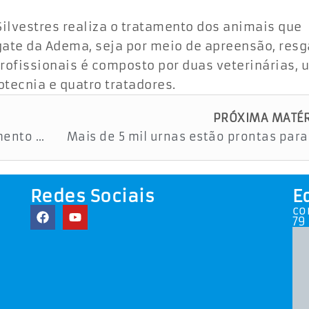
ilvestres realiza o tratamento dos animais que
ate da Adema, seja por meio de apreensão, resg
profissionais é composto por duas veterinárias,
otecnia e quatro tratadores.
PRÓXIMA MATÉR
PGE-SE realiza oficina de Planejamento Estratégico e traça metas para otimização de serviços
Redes Sociais
E
co
79