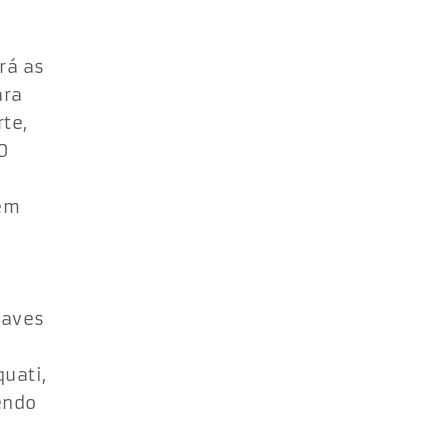
rá as
ara
te,
0
bem
 aves
uati,
endo