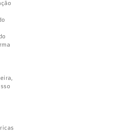
ação
do
do
orma
eira,
esso
ricas