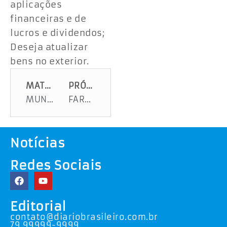
aplicações
financeiras e de
lucros e dividendos;
Deseja atualizar
bens no exterior.
MATÉRIA ANTERIOR
PRÓXIMA MATÉRIA
MUNICÍPIOS COM AEDES AEGYT
FARMÁCIA POPULAR EXPLICARÁ USO DE MEDICAMENTOS CONTÍNUO
Notícias
Redes Sociais
Editorial
contato@diariobrasileiro.com.br
79 99999-9999