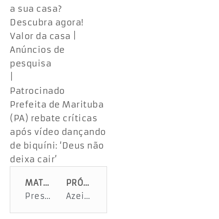
a sua casa?
Descubra agora!
Valor da casa |
Anúncios de
pesquisa
|
Patrocinado
Prefeita de Marituba
(PA) rebate críticas
após vídeo dançando
de biquíni: ‘Deus não
deixa cair’
MATÉRIA ANTERIOR
PRÓXIMA MATÉRIA
Presos no camburão reagem à prisão de MC Poze do Rodo no Rio; veja o vídeo
Azeite falsificado: saiba como identificar fraudes (e prejuízos para a saúde) em restaurantes e mercados