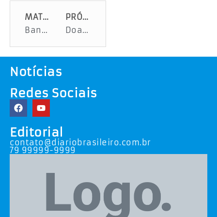
MATÉRIA ANTERIOR
PRÓXIMA MATÉRIA
Banese lança Credi Junino 2025 com foco no aquecimento da economia sergipana
Doação de Órgãos renova a esperança de pessoas que aguardam por um transplante
Notícias
Redes Sociais
Editorial
contato@diariobrasileiro.com.br
79 99999-9999