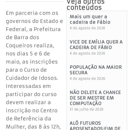
Veja outros
conteúdos
Em parceria com os
Mais um quer a
governos do Estado e
cadeira de Fábio
Federal, a Prefeitura
4 de agosto de 2026
de Barra dos
VICE DE EMÍLIA QUER A
Coqueiros realiza,
CADEIRA DE FÁBIO
nos dias 5 e 6 de
4 de agosto de 2026
maio, as inscrições
POPULAÇÃO NA MAIOR
para o Curso de
SECURA
Cuidador de Idosos.
4 de agosto de 2026
Interessadas em
NÃO DELETE A CHANCE
participar do curso
DE SER MESTRE EM
devem realizar a
COMPUTAÇÃO
inscrição no Centro
31 de julho de 2026
de Referência da
ALÔ FUTUROS
Mulher, das 8 às 12h,
APOSENTADOS:FIM DE