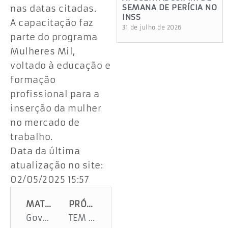
SEMANA DE PERÍCIA NO
nas datas citadas.
INSS
A capacitação faz
31 de julho de 2026
parte do programa
Mulheres Mil,
voltado à educação e
formação
profissional para a
inserção da mulher
no mercado de
trabalho.
Data da última
atualização no site:
02/05/2025 15:57
MATÉRIA ANTERIOR
PRÓXIMA MATÉRIA
Governo do Estado avança com as obras de construção da ponte na Rodovia SE-438, em Capela
TEM EMPREGO PARA VOCÊ. CONFIRA