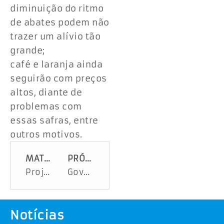
diminuição do ritmo
de abates podem não
trazer um alívio tão
grande;
café e laranja ainda
seguirão com preços
altos, diante de
problemas com
essas safras, entre
outros motivos.
MATÉRIA ANTERIOR
PRÓXIMA MATÉRIA
Projeto Cultivando Futuros estimula a participação social para aprimorar políticas de agricultura familiar e segurança alimentar
Governo lança consulta pública para reavaliação dos índices e impactos do ICMS-Social
Notícias