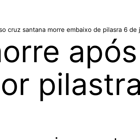
orre após
or pilastr