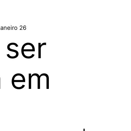
 ser
a em