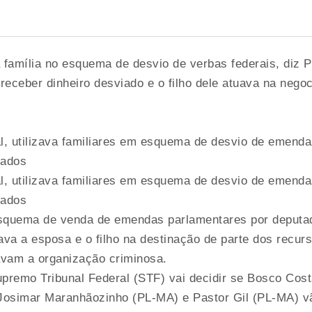
família no esquema de desvio de verbas federais, diz 
eceber dinheiro desviado e o filho dele atuava na nego
l, utilizava familiares em esquema de desvio de emenda
tados
l, utilizava familiares em esquema de desvio de emenda
tados
 esquema de venda de emendas parlamentares por deputa
va a esposa e o filho na destinação de parte dos recur
avam a organização criminosa.
premo Tribunal Federal (STF) vai decidir se Bosco Cost
 Josimar Maranhãozinho (PL-MA) e Pastor Gil (PL-MA) v