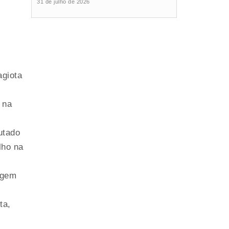
31 de julho de 2026
giota
 na
utado
lho na
agem
ta,