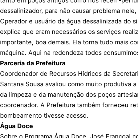
tanto em poços antigos como nos recém-perfu
dessalinizador, para não causar problema nele, 
Operador e usuário da água dessalinizada do
explica que eram necessários os serviços real
importante, boa demais. Ela torna tudo mais co
máquina. Aqui na redondeza todos consumimos
Parceria da Prefeitura
Coordenador de Recursos Hídricos da Secretari
Santana Sousa avaliou como muito produtiva a
da limpeza e da manutenção dos poços artesian
coordenador. A Prefeitura também forneceu re
bombeamento tivesse acesso.
Água Doce
Sobre o Programa Água Doce, José Françoal c