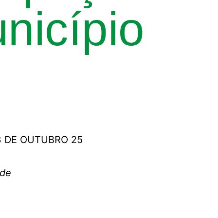
nicípio
rde