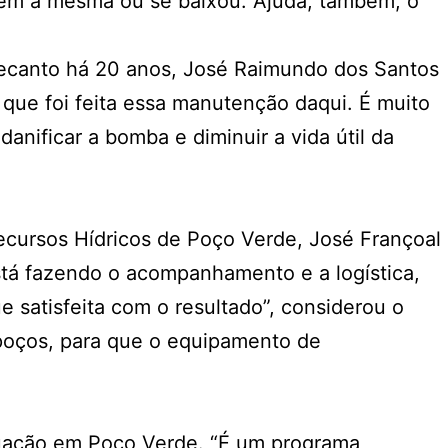
tem a mesma ou se baixou. Ajuda, também, o
Recanto há 20 anos, José Raimundo dos Santos
 que foi feita essa manutenção daqui. É muito
anificar a bomba e diminuir a vida útil da
ecursos Hídricos de Poço Verde, José Françoal
stá fazendo o acompanhamento e a logística,
satisfeita com o resultado”, considerou o
 poços, para que o equipamento de
uação em Poço Verde. “É um programa