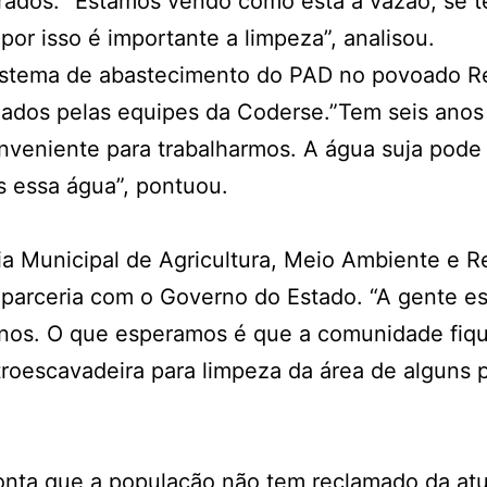
rados. “Estamos vendo como está a vazão, se 
por isso é importante a limpeza”, analisou.
 sistema de abastecimento do PAD no povoado 
izados pelas equipes da Coderse.”Tem seis anos
nveniente para trabalharmos. A água suja pode d
 essa água”, pontuou.
a Municipal de Agricultura, Meio Ambiente e R
 parceria com o Governo do Estado. “A gente e
os. O que esperamos é que a comunidade fique 
troescavadeira para limpeza da área de alguns
onta que a população não tem reclamado da at