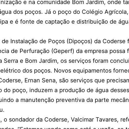
inização e na comunidade Bom Jardim, onde ta
água dos poços. Já o poço do Colégio Agrícola
pipa e é fonte de captação e distribuição de á
o de Instalação de Poços (Dipoços) da Coders
cia de Perfuração (Geperf) da empresa possa 
 Serra e Bom Jardim, os serviços foram conclu
étrico dos poços. Novos equipamentos forneci
a Coderse, Ernan Sena, são serviços que precis
so do poço, induzem a produção de água desse
uindo a manutenção preventiva da parte mecânic
u.
o sondador da Coderse, Valcimar Tavares, refo