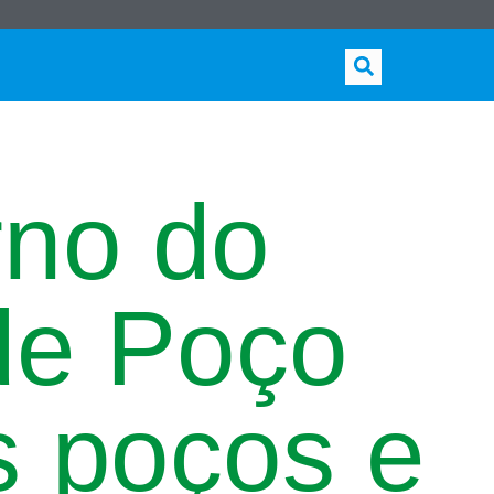
rno do
 de Poço
is poços e