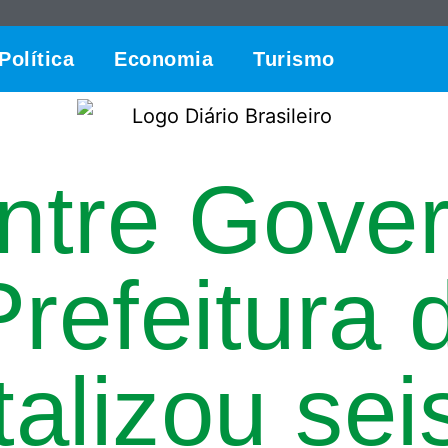
Política
Economia
Turismo
entre Gove
Prefeitura
talizou se