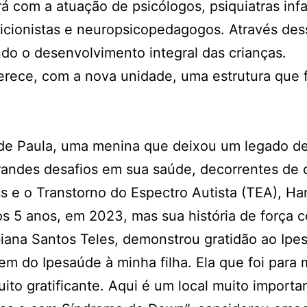
 com a atuação de psicólogos, psiquiatras infan
icionistas e neuropsicopedagogos. Através dess
o o desenvolvimento integral das crianças.
ferece, com a nova unidade, uma estrutura que
e Paula, uma menina que deixou um legado de r
andes desafios em sua saúde, decorrentes de 
s e o Transtorno do Espectro Autista (TEA), H
s 5 anos, em 2023, mas sua história de força c
iana Santos Teles, demonstrou gratidão ao Ipe
em do Ipesaúde à minha filha. Ela que foi para 
ito gratificante. Aqui é um local muito import