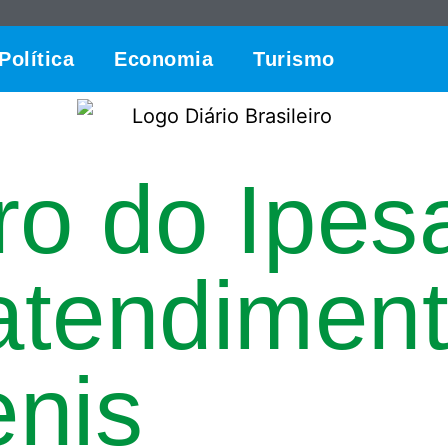
Política
Economia
Turismo
ro do Ipes
 atendimen
enis