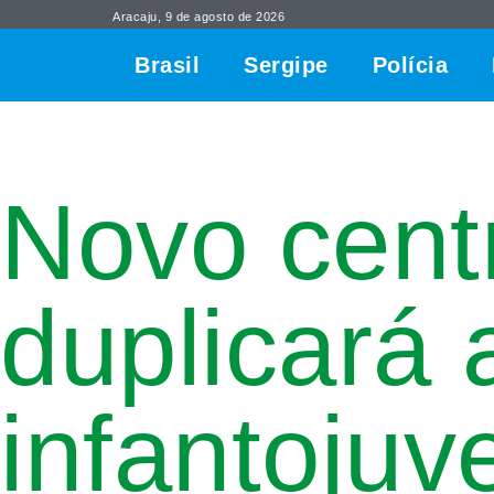
Aracaju, 9 de agosto de 2026
Brasil
Sergipe
Polícia
Novo cent
duplicará
infantojuv