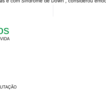
istas e com Síndrome de Down”, considerou emo
os
VIDA
PUTAÇÃO