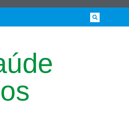
aúde
tos