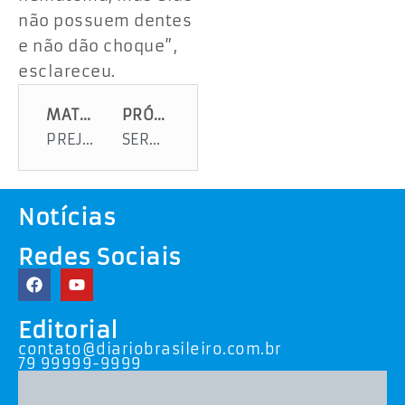
não possuem dentes
e não dão choque”,
esclareceu.
MATÉRIA ANTERIOR
PRÓXIMA MATÉRIA
PREJUDICADOS PODEM IR À JUSTIÇA
SERGIPE MOSTRA COMO SE FAZ CARNAVAL PARA TODOS
Notícias
Redes Sociais
Editorial
contato@diariobrasileiro.com.br
79 99999-9999