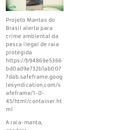
Projeto Mantas do
Brasil alerta para
crime ambiental da
pesca ilegal de raia
protegida
https://b94869e5366
bd0ad9e732b1ab007
7dab.safeframe.goog
lesyndication.com/s
afeframe/1-0-
45/html/container.ht
ml
A raia-manta,