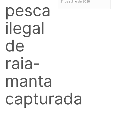
31 de julho de 2026
pesca
ilegal
de
raia-
manta
capturada