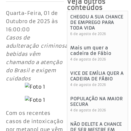
Veja outros
conteúdos
Quarta-Feira, 01 de
CHEGOU A SUA CHANCE
Outubro de 2025 às
DE EMPREGO PARA
TODA VIDA
16:00:00
6 de agosto de 2026
Casos de
adulteração criminosa de
Mais um quer a
cadeira de Fábio
bebidas vêm
4 de agosto de 2026
chamando a atenção
do Brasil e exigem
VICE DE EMÍLIA QUER A
cuidados
CADEIRA DE FÁBIO
4 de agosto de 2026
POPULAÇÃO NA MAIOR
SECURA
4 de agosto de 2026
Com os recentes
casos de intoxicação
NÃO DELETE A CHANCE
por metanol que vêm
DE SER MESTRE EM