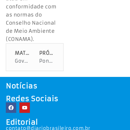
conformidade com
as normas do
Conselho Nacional
de Meio Ambiente
(CONAMA).
MATÉRIA ANTERIOR
PRÓXIMA MATÉRIA
Governo do Estado dá início a turmas de qualificação profissional Presídio Feminino de Sergipe
Ponte Joel Silveira em Aracaju será parcialmente bloqueada nesta quinta-feira
Notícias
Redes Sociais
Editorial
contato@diariobrasileiro.com.br