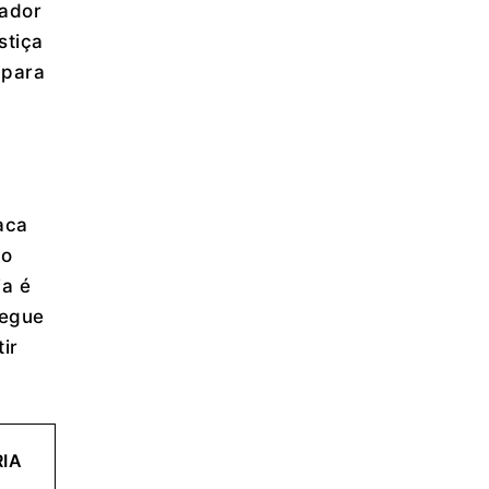
gador
stiça
 para
aca
do
ia é
segue
ir
IA