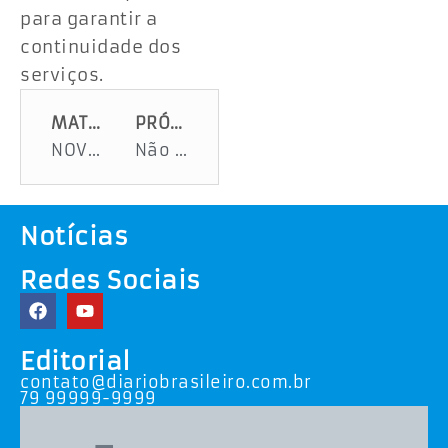
para garantir a
continuidade dos
serviços.
MATÉRIA ANTERIOR
PRÓXIMA MATÉRIA
NOVO SALÁRIO MÍNIMO SERÁ DE R$1.621,OO e quem ganha acima do mínimo terá 4,66%
Não perca tempo e compre logo o que pode para o Ano Novo e veja o que está à disposição
Notícias
Redes Sociais
Editorial
contato@diariobrasileiro.com.br
79 99999-9999