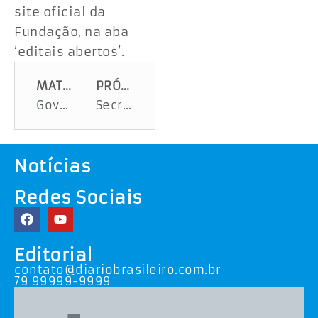
site oficial da
Fundação, na aba
‘editais abertos’.
MATÉRIA ANTERIOR
PRÓXIMA MATÉRIA
Governo divulga lista final de aprovados e excedentes da CNH Caminhoneiro
Secretaria de Estado da Educação abre pré-cadastro de matrícula para estudantes da Educação Especial
Notícias
Redes Sociais
Editorial
contato@diariobrasileiro.com.br
79 99999-9999