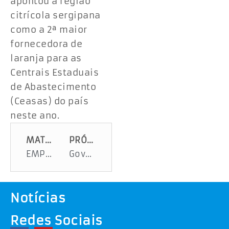
apontou a região
citrícola sergipana
como a 2ª maior
fornecedora de
laranja para as
Centrais Estaduais
de Abastecimento
(Ceasas) do país
neste ano.
MATÉRIA ANTERIOR
PRÓXIMA MATÉRIA
EMPREGO BOM E COM SALÁRIO LEGAL
Governo do Estado apoia 47ª Festa da Laranja e reforça compromisso com fortalecimento da citricultura
Notícias
Redes Sociais