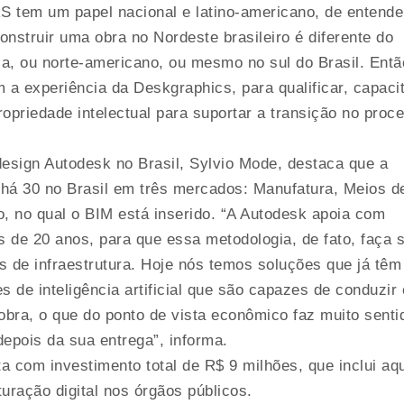
S tem um papel nacional e latino-americano, de entende
onstruir uma obra no Nordeste brasileiro é diferente do
ia, ou norte-americano, ou mesmo no sul do Brasil. Entã
 a experiência da Deskgraphics, para qualificar, capacit
ropriedade intelectual para suportar a transição no proc
esign Autodesk no Brasil, Sylvio Mode, destaca que a
há 30 no Brasil em três mercados: Manufatura, Meios d
, no qual o BIM está inserido. “A Autodesk apoia com
is de 20 anos, para que essa metodologia, de fato, faça 
os de infraestrutura. Hoje nós temos soluções que já tê
 de inteligência artificial que são capazes de conduzir 
bra, o que do ponto de vista econômico faz muito sentid
epois da sua entrega”, informa.
 com investimento total de R$ 9 milhões, que inclui aq
uração digital nos órgãos públicos.