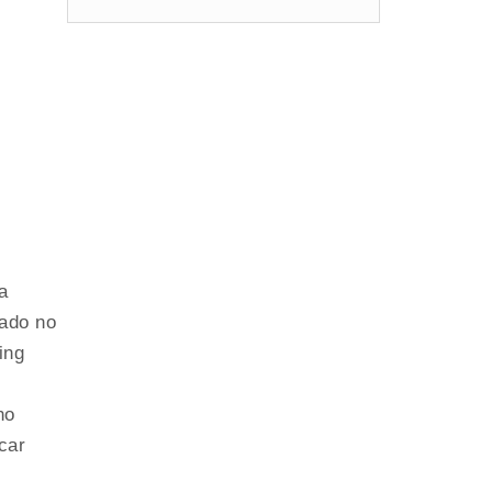
a
zado no
ing
no
car