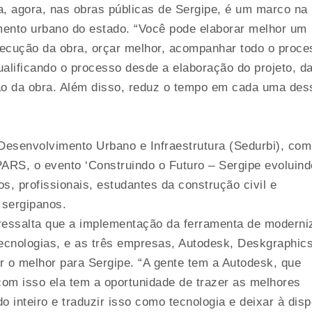
a, agora, nas obras públicas de Sergipe, é um marco na
imento urbano do estado. “Você pode elaborar melhor um
xecução da obra, orçar melhor, acompanhar todo o proce
alificando o processo desde a elaboração do projeto, d
ação da obra. Além disso, reduz o tempo em cada uma des
Desenvolvimento Urbano e Infraestrutura (Sedurbi), com
ARS, o evento ‘Construindo o Futuro – Sergipe evoluin
s, profissionais, estudantes da construção civil e
 sergipanos.
ressalta que a implementação da ferramenta de moderni
ecnologias, e as três empresas, Autodesk, Deskgraphic
 o melhor para Sergipe. “A gente tem a Autodesk, que
 com isso ela tem a oportunidade de trazer as melhores
o inteiro e traduzir isso como tecnologia e deixar à dis