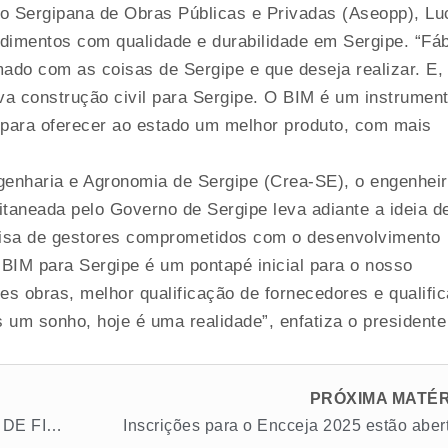
o Sergipana de Obras Públicas e Privadas (Aseopp), Lu
ndimentos com qualidade e durabilidade em Sergipe. “Fáb
mado com as coisas de Sergipe e que deseja realizar. E,
a construção civil para Sergipe. O BIM é um instrumen
 para oferecer ao estado um melhor produto, com mais
enharia e Agronomia de Sergipe (Crea-SE), o engenheiro
itaneada pelo Governo de Sergipe leva adiante a ideia d
cisa de gestores comprometidos com o desenvolvimento
 BIM para Sergipe é um pontapé inicial para o nosso
es obras, melhor qualificação de fornecedores e qualifi
 um sonho, hoje é uma realidade”, enfatiza o presidente
PRÓXIMA MATÉR
VEM AÍ O VENCIMENTO DAS PLACAS DE FINAIS 1 E 2. PAGUE E NÃO TENHA PROBLEMAS
Inscrições para o Encceja 2025 estão aber