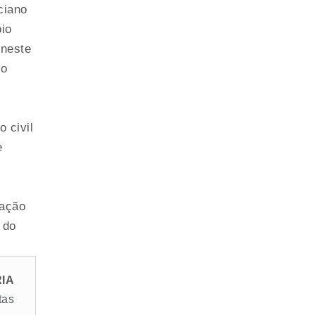
ciano
io
 neste
to
 civil
e
cação
 do
IA
tas