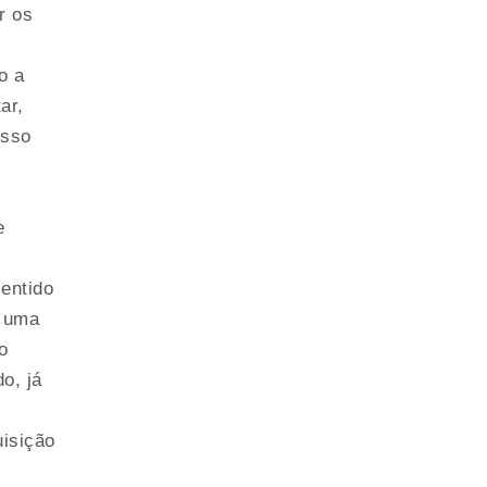
r os
o a
ar,
esso
e
sentido
m uma
o
o, já
uisição