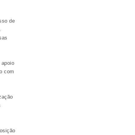
sso de
a
sas
 apoio
do com
zação
s
posição