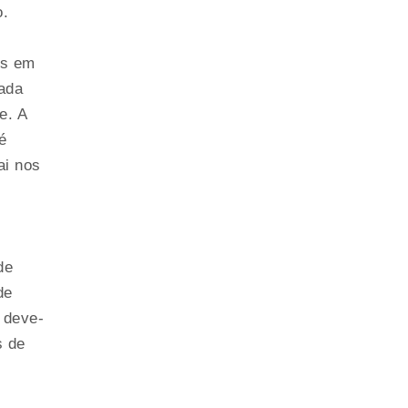
o.
os em
zada
e. A
é
ai nos
de
de
 deve-
s de