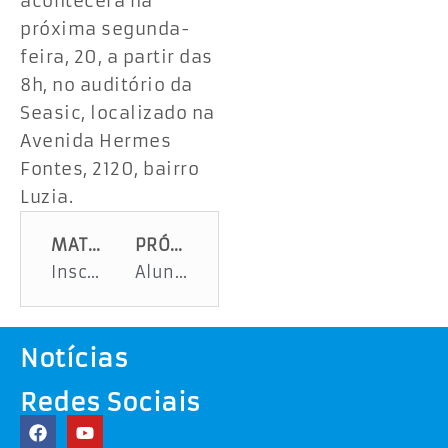
acontecerá na
próxima segunda-
feira, 20, a partir das
8h, no auditório da
Seasic, localizado na
Avenida Hermes
Fontes, 2120, bairro
Luzia.
MATÉRIA ANTERIOR
PRÓXIMA MATÉRIA
Inscrições para o programa CNH Caminhoneiro encerram nesta segunda-feira, 13
Alunos intercambistas do programa Sergipe no Mundo retornam da Espanha
Notícias
Redes Sociais