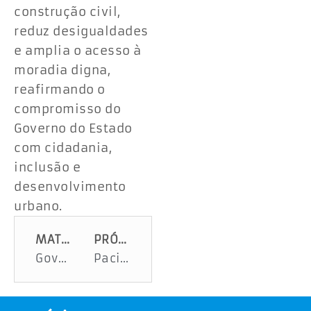
construção civil,
reduz desigualdades
e amplia o acesso à
moradia digna,
reafirmando o
compromisso do
Governo do Estado
com cidadania,
inclusão e
desenvolvimento
urbano.
MATÉRIA ANTERIOR
PRÓXIMA MATÉRIA
Governo traz mais agentes de viagens de São Paulo para visita de familiarização em Sergipe
Pacientes passam por consultas para cirurgias de mamoplastia redutora pelo Opera Sergipe