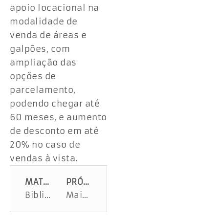
apoio locacional na
modalidade de
venda de áreas e
galpões, com
ampliação das
opções de
parcelamento,
podendo chegar até
60 meses, e aumento
de desconto em até
20% no caso de
vendas à vista.
MATÉRIA ANTERIOR
PRÓXIMA MATÉRIA
Biblioteca Pública Epiphanio Dória celebra mês de outubro com Projeto Semana da Criança
Mais de 6 mil pacientes já foram beneficiados com cirurgias oftalmológicas dentro do Enxerga Sergipe