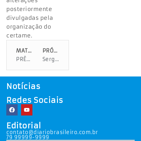
alterações
posteriormente
divulgadas pela
organização do
certame.
MATÉRIA ANTERIOR
PRÓXIMA MATÉRIA
PRÊMIO:Agressor de esposa na rua é solto
Sergipe tem um dos mais velhos do mundo
Notícias
Redes Sociais
Editorial
contato@diariobrasileiro.com.br
79 99999-9999