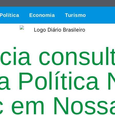
Política
Economia
Turismo
cia consul
a Política 
nc em Noss