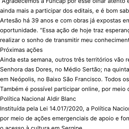
“Agradecemos à Funcap por esse olhar atento e
ainda mais a participar dos editais, e é bom s
Artesão há 39 anos e com obras já expostas e
oportunidade. “Essa ação de hoje traz esperanç
realizar o sonho de transmitir meu conheciment
Próximas ações
Ainda esta semana, outros três territórios vão
Senhora das Dores, no Médio Sertão; na quinta-f
em Neópolis, no Baixo São Francisco. Todos os
Também é possível participar online, por meio d
Política Nacional Aldir Blanc
Instituída pela Lei 14.017/2020, a Política Naci
por meio de ações emergenciais de apoio e fom
o acesso à cultura em Sergipe.